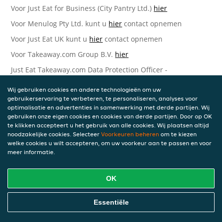
Voor Just Eat for Business (City Pantry Ltd.)
hier
Voor Menulog Pty Ltd. kunt u
hier
contact opnemen
Voor Just Eat UK kunt u
hier
contact opnemen
Voor Takeaway.com Group B.V.
hier
Just Eat Takeaway.com Data Protection Officer -
Takeaway.com Group B.V.
Wij gebruiken cookies en andere technologieën om uw
Piet Heinkade 61
gebruikerservaring te verbeteren, te personaliseren, analyses voor
1019 GM Amsterdam
optimalisatie en advertenties in samenwerking met derde partijen. Wij
Nederland
gebruiken onze eigen cookies en cookies van derde partijen. Door op OK
te klikken accepteert u het gebruik van alle cookies. Wij plaatsen altijd
Bijgewerkte versies van deze
noodzakelijke cookies. Selecteer
Voorkeuren beheren
om te kiezen
welke cookies u wilt accepteren, om uw voorkeur aan te passen en voor
Privacyverklaring
meer informatie.
Wij kunnen deze Verklaring van tijd tot tijd bijwerken als
OK
reactie op veranderende juridische, technische of zakelijke
ontwikkelingen. Wanneer wij onze Privacyverklaring
bijwerken, zullen wij passende maatregelen nemen om u
Essentiële
op de hoogte te brengen, in overeenstemming met het
belang van de wijzigingen die wij aanbrengen. Wanneer de