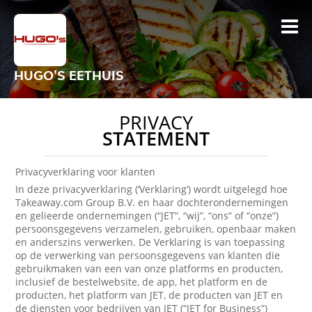
HUGO'S EETHUIS
PRIVACY
STATEMENT
Privacyverklaring voor klanten
In deze privacyverklaring (‘Verklaring’) wordt uitgelegd hoe
Takeaway.com Group B.V. en haar dochterondernemingen
en gelieerde ondernemingen (“JET”, “wij”, “ons” of “onze”)
persoonsgegevens verzamelen, gebruiken, openbaar maken
en anderszins verwerken. De Verklaring is van toepassing
op de verwerking van persoonsgegevens van klanten die
gebruikmaken van een van onze platforms en producten,
inclusief de bestelwebsite, de app, het platform en de
producten, het platform van JET, de producten van JET en
de diensten voor bedrijven van JET (“JET for Business”)